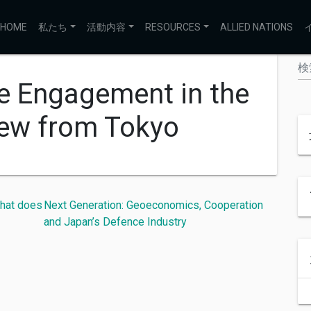
HOME
私たち
活動内容
RESOURCES
ALLIED NATIONS
e Engagement in the
View from Tokyo
What does
Next Generation: Geoeconomics, Cooperation
and Japan’s Defence Industry