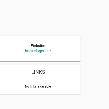
Website:
https://i-qps.net/
LINKS
No links available